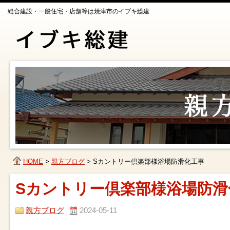
総合建設・一般住宅・店舗等は焼津市のイブキ総建
HOME
>
親方ブログ
>
Sカントリー倶楽部様浴場防滑化工事
Sカントリー倶楽部様浴場防滑
親方ブログ
2024-05-11