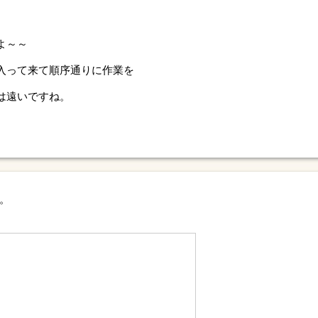
よ～～
入って来て順序通りに作業を
は遠いですね。
。