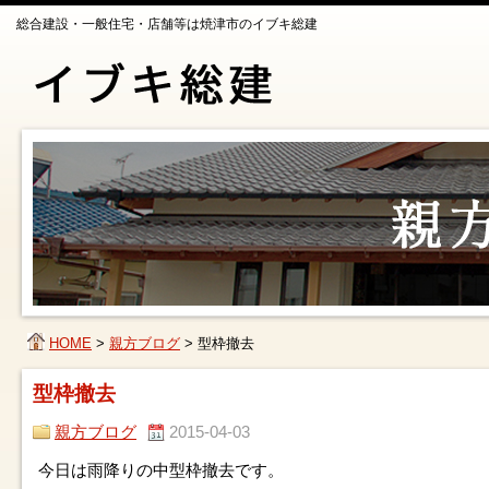
総合建設・一般住宅・店舗等は焼津市のイブキ総建
HOME
>
親方ブログ
>
型枠撤去
型枠撤去
親方ブログ
2015-04-03
今日は雨降りの中型枠撤去です。