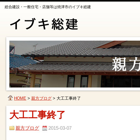
総合建設・一般住宅・店舗等は焼津市のイブキ総建
HOME
>
親方ブログ
>
大工工事終了
大工工事終了
親方ブログ
2015-03-07