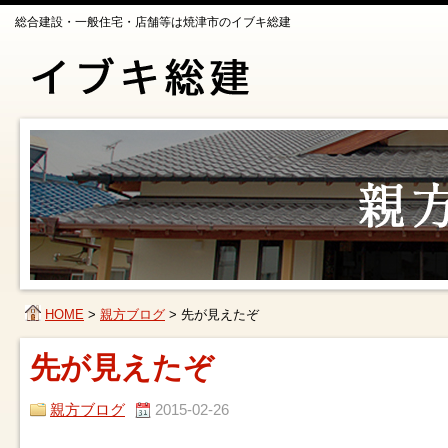
総合建設・一般住宅・店舗等は焼津市のイブキ総建
HOME
>
親方ブログ
>
先が見えたぞ
先が見えたぞ
親方ブログ
2015-02-26