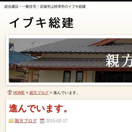
総合建設・一般住宅・店舗等は焼津市のイブキ総建
HOME
>
親方ブログ
>
進んでいます。
進んでいます。
親方ブログ
2015-02-17