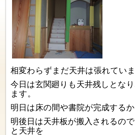
相変わらずまだ天井は張れてい
今日は玄関廻りも天井残しとなり
ます。
明日は床の間や書院が完成するか
明後日は天井板が搬入されるので
と天井を