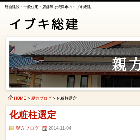
総合建設・一般住宅・店舗等は焼津市のイブキ総建
HOME
>
親方ブログ
>
化粧柱選定
化粧柱選定
親方ブログ
2014-11-04