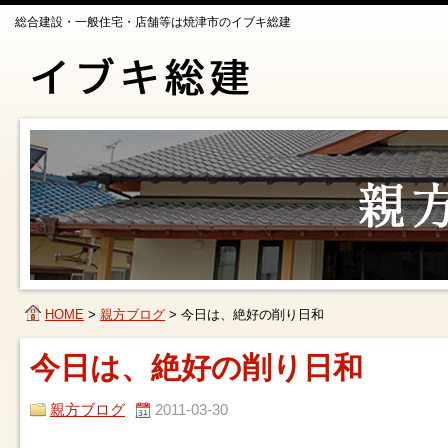
総合建設・一般住宅・店舗等は焼津市のイブキ総建
HOME
>
親方ブログ
>
今日は、絶好の削り日和
今日は、絶好の削り日和
親方ブログ
2011-03-30